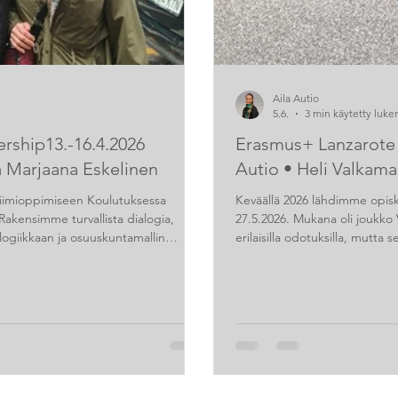
Aila Autio
5.6.
3 min käytetty luk
rship13.-16.4.2026
Erasmus+ Lanzarote 
 Marjaana Eskelinen
Autio • Heli Valkam
 tiimioppimiseen Koulutuksessa
Keväällä 2026 lähdimme opisk
 Rakensimme turvallista dialogia,
27.5.2026. Mukana oli joukko 
ogiikkaan ja osuuskuntamallin
erilaisilla odotuksilla, mutta s
pilaitoksissa. Samalla peilasimme
MBO College Amstellandin ope
en vahvistamiseen ja Hakametsä Sport
tapaamisten myötä odotukset 