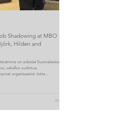
 Job Shadowing at MBO
jörk, Hilden and
Tehtävämme on edistää Suomalaisten
us, uskallus uudistua,
ppivat organisaatiot Jotta
kehittää toimintaamme trendien
ä eniten trendaavat HYROX ja Pilates.