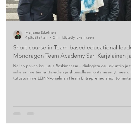
Marjaana Eskelinen
4 päivää sitten
2 min käytetty lukemiseen
Short course in Team-based educational leade
Mondragon Team Academy Sari Karjalainen ja
Neljän päivän koulutus Baskimaassa – dialogista osuuskuntiin ja
sukelsimme tiimiyrittäjyyden ja yhteisöllisen johtamisen ytimeen.
tutustuimme LEINN-ohjelman (Team Entrepreneurship) toimintal
periaatteisiin sekä tarkastelimme, miten nämä näkyvät arjessa op
oppeja Varalan tulevaan suuntaan – erityisesti jaetun johtajuud