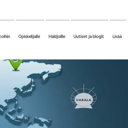
toihin
Opiskelijalle
Hakijoille
Uutiset ja blogit
Lisää