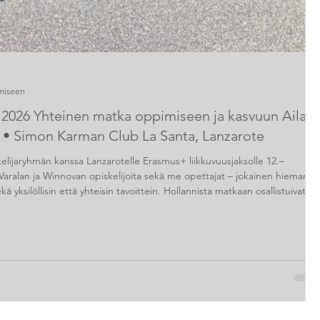
emiseen
2026 Yhteinen matka oppimiseen ja kasvuun Aila
a • Simon Karman Club La Santa, Lanzarote
elijaryhmän kanssa Lanzarotelle Erasmus+ liikkuvuusjaksolle 12.–
Varalan ja Winnovan opiskelijoita sekä me opettajat – jokainen hieman
ekä yksilöllisin että yhteisin tavoittein. Hollannista matkaan osallistuivat
ttajat ja opiskelijat. Yhteensä meitä oli 30. Ennen matkaa Teams-
nousivat korkealle. Tiesimme, että edessä olisi merkityksel