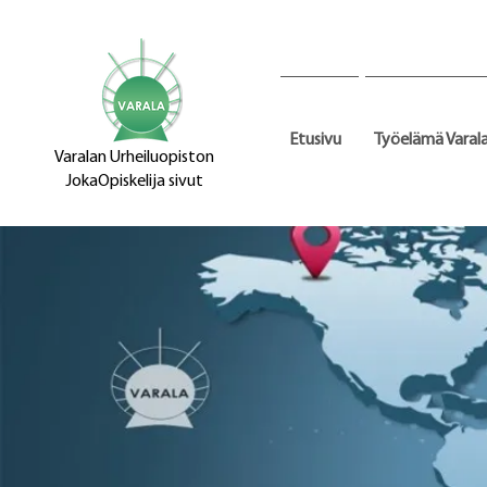
Etusivu
Työelämä Varal
Varalan Urheiluopiston
JokaOpiskelija sivut