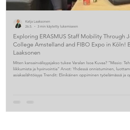
Katja Laaksonen
26.5.
3 min käytetty lukemiseen
Exploring ERASMUS Staff Mobility Through
College Amstelland and FIBO Expo in Köln! B
Laaksonen
Miten kansainvälisyysjakso tukee Varalan Isoa Kuvaa? ”Missio: 
liikkumista ja hyvinvointia” Arvot: Yhdessä onnistuminen, luottam
asiakaslähtöisyys Trendit: Elinikäinen oppiminen työelämässä ja o
saavutamme uudet ja vanhat asiakkaat, meidän tulee Varalassa 
suunnassa. Kansainvälisesti terveysliikunnan saralla tällä hetkell
Tämän s