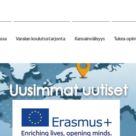
assa
Varalan koulutustarjonta
Kansainvälisyys
Tukea opin
Uusimmat uutiset