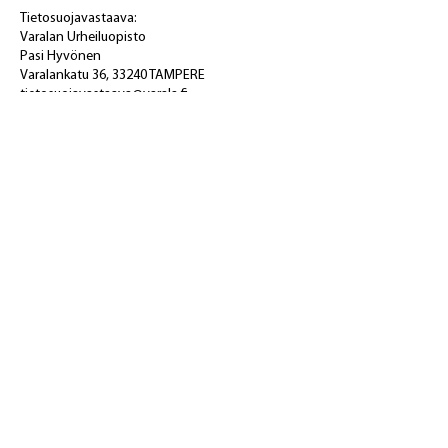
Tietosuojavastaava:
Varalan Urheiluopisto
Pasi Hyvönen
Varalankatu 36, 33240 TAMPERE
tietosuojavastaava@varala.fi
Varalan Urheiluopisto
Varalankatu 36,
33240 Tampere
hakijapalvelut@varala.fi
YHTEYSTIEDOT
CAMPUS
TIETOSUOJASELOSTE
VARALA.FI
SEURAA MEITÄ