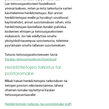
Lue tietosuojaselosteet huolellisesti
ymmärtääksesi, miten ja mitä tarkoitusta varten
käsittelemme henkilötietojasi. Kun annat
henkilötietojasi meille ja hyväksyt soveltuvat
käyttöehdot, annat suostumuksesi siihen, että
henkilötietojasi käsitellään kutakin palvelua
koskevien ehtojen ja tietosuojaselosteen
mukaisesti. Jos laki edellyttää sinulta
yksityiskohtaisempaa suostumusta, tulemme
pyytämään sinulta tällaisen suostumuksen.
Tutustu tietosuojaselosteeseen tästä:
Varalan tietosuojaseloste Download
Henkilötietojen tarkistus tai
poistolomake
Mikäli haluat henkilötietojesi tarkistuksen tai
tietojen poiston rekistereistämme, lähetä
oheinen lomake täytettynä Varalan
tietosuojavastaavalle:
Henkilötietojen tarkistus tai poistolomake (pdf)