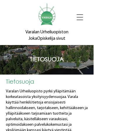
Varalan Urheiluopiston
JokaOpiskelija sivut
TIETOSUOJA
Tietosuoja
Varalan Urheiluopisto pyrkii ylläpitämään
korkeatasoista yksityisyydensuojaa. Varala
käyttää henkilötietoja ensisijaisesti
hallinnoidakseen, tarjotakseen, kehittääkseen ja
ylläpitääkseen tarjoamiaan tuotteita ja
palveluita, käsitelläkseen varauksiasi,
optimoidakseen palvelukokemustasi ja
yksilöimään kanssasi käytyä viestintää.