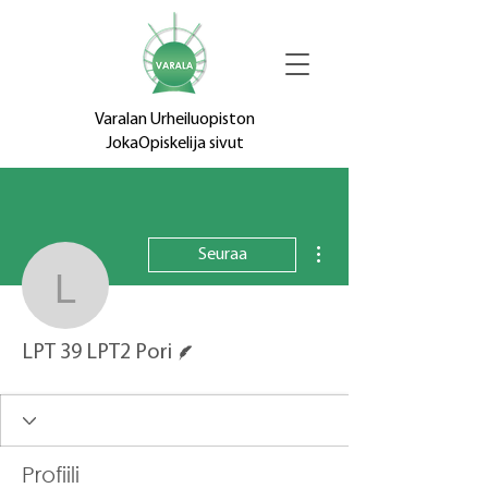
Varalan Urheiluopiston
JokaOpiskelija sivut
Lisää toimintoja
Seuraa
LPT 39 LPT2 Pori
Kirjoittaja
LPT 39 LPT2 Pori
Profiili