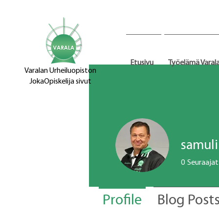
Etusivu
Työelämä Varal
Varalan Urheiluopiston
JokaOpiskelija sivut
samuli
0
Seuraajat
Profile
Blog Post