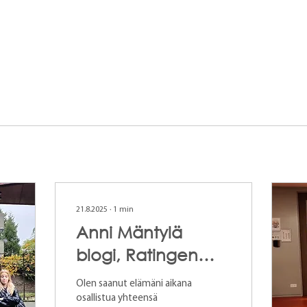
21.8.2025
∙
1
min
Anni Mäntylä
blogi, Ratingen
4.-15.8.2024; Saksa
Olen saanut elämäni aikana
osallistua yhteensä