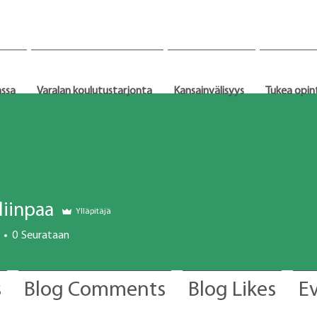
assa
Varalan koulutustarjonta
Kansainvälisyys
Tukea opin
liinpaa
Ylläpitäjä
0
Seurataan
s
Blog Comments
Blog Likes
E