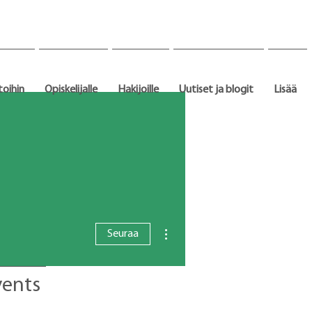
toihin
Opiskelijalle
Hakijoille
Uutiset ja blogit
Lisää
Lisää toimintoja
Seuraa
vents