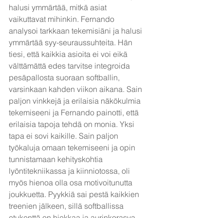
halusi ymmärtää, mitkä asiat 
vaikuttavat mihinkin. Fernando 
analysoi tarkkaan tekemisiäni ja halusi 
ymmärtää syy-seuraussuhteita. Hän 
tiesi, että kaikkia asioita ei voi eikä 
välttämättä edes tarvitse integroida 
pesäpallosta suoraan softballin, 
varsinkaan kahden viikon aikana. Sain 
paljon vinkkejä ja erilaisia näkökulmia 
tekemiseeni ja Fernando painotti, että 
erilaisia tapoja tehdä on monia. Yksi 
tapa ei sovi kaikille. Sain paljon 
työkaluja omaan tekemiseeni ja opin 
tunnistamaan kehityskohtia 
lyöntitekniikassa ja kiinniotossa, oli 
myös hienoa olla osa motivoitunutta 
joukkuetta. Pyykkiä sai pestä kaikkien 
treenien jälkeen, sillä softballissa 
etukenttä on hiekkaa ja aurinkorasva 