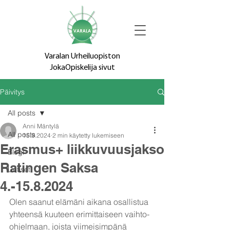
Varalan Urheiluopiston
JokaOpiskelija sivut
Päivitys
All posts
Anni Mäntylä
All posts
15.9.2024
2 min käytetty lukemiseen
Erasmus+ liikkuvuusjakso
Blogi
Ratingen Saksa
Uutiset
4.-15.8.2024
Olen saanut elämäni aikana osallistua 
yhteensä kuuteen erimittaiseen vaihto-
ohjelmaan, joista viimeisimpänä 