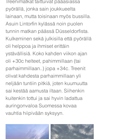
Treenimatkat taittuivat pääasiassa 
pyörällä, jonka sain joukkueelta 
lainaan, mutta toisinaan myös bussilla. 
Asuin Lintorfin kylässä noin puolen 
tunnin matkan päässä Düsseldorfista. 
Kulkeminen sekä julkisilla että pyörällä 
oli helppoa ja ihmiset erittäin 
ystävällisiä. Koko kahden viikon ajan 
oli +30c helteet, pahimmillaan (tai 
parhaimmillaan..) jopa +34c. Treenit 
olivat kahdesta parhaimmillaan yli 
neljään tuntiin pitkiä, joten kuumuutta 
sai kestää aamusta iltaan. Siihenkin 
kuitenkin tottui ja sai hyvin ladattua 
auringonvaloa Suomessa kovaa 
vauhtia hiipivään syksyyn.