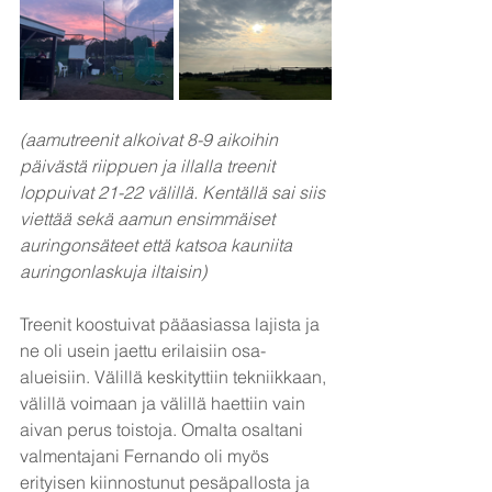
(aamutreenit alkoivat 8-9 aikoihin 
päivästä riippuen ja illalla treenit 
loppuivat 21-22 välillä. Kentällä sai siis 
viettää sekä aamun ensimmäiset 
auringonsäteet että katsoa kauniita 
auringonlaskuja iltaisin)
Treenit koostuivat pääasiassa lajista ja 
ne oli usein jaettu erilaisiin osa-
alueisiin. Välillä keskityttiin tekniikkaan, 
välillä voimaan ja välillä haettiin vain 
aivan perus toistoja. Omalta osaltani 
valmentajani Fernando oli myös 
erityisen kiinnostunut pesäpallosta ja 