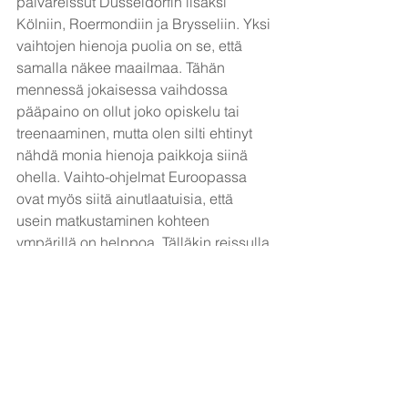
päiväreissut Düsseldorfin lisäksi 
Kölniin, Roermondiin ja Brysseliin. Yksi 
vaihtojen hienoja puolia on se, että 
samalla näkee maailmaa. Tähän 
mennessä jokaisessa vaihdossa 
pääpaino on ollut joko opiskelu tai 
treenaaminen, mutta olen silti ehtinyt 
nähdä monia hienoja paikkoja siinä 
ohella. Vaihto-ohjelmat Euroopassa 
ovat myös siitä ainutlaatuisia, että 
usein matkustaminen kohteen 
ympärillä on helppoa. Tälläkin reissulla 
pisin matka oli Brysseliin ja sekin vain 
2,5 h junalla.