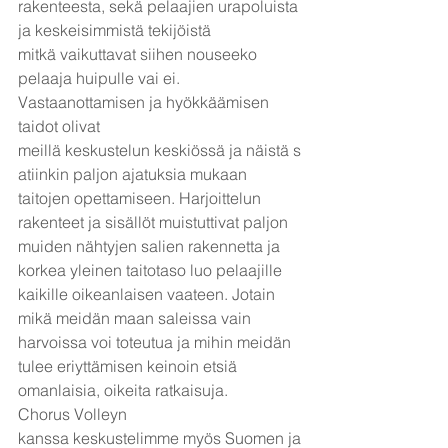
rakenteesta, sekä pelaajien urapoluista 
ja keskeisimmistä tekijöistä
mitkä vaikuttavat siihen nouseeko 
pelaaja huipulle vai ei. 
Vastaanottamisen ja hyökkäämisen 
taidot olivat 
meillä keskustelun keskiössä ja näistä s
atiinkin paljon ajatuksia mukaan 
taitojen opettamiseen. Harjoittelun 
rakenteet ja sisällöt muistuttivat paljon 
muiden nähtyjen salien rakennetta ja 
korkea yleinen taitotaso luo pelaajille 
kaikille oikeanlaisen vaateen. Jotain 
mikä meidän maan saleissa vain 
harvoissa voi toteutua ja mihin meidän 
tulee eriyttämisen keinoin etsiä 
omanlaisia, oikeita ratkaisuja.
Chorus Volleyn 
kanssa keskustelimme myös Suomen ja