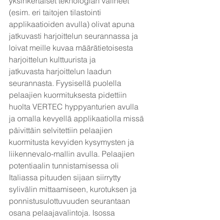
yksinkertaiset teknologian välineet 
(esim. eri taitojen tilastointi 
applikaatioiden avulla) olivat apuna
jatkuvasti harjoittelun seurannassa ja 
loivat meille kuvaa määrätietoisesta 
harjoittelun kulttuurista ja
jatkuvasta harjoittelun laadun 
seurannasta. Fyysisellä puolella 
pelaajien kuormituksesta pidettiin 
huolta VERTEC hyppyanturien avulla 
ja omalla kevyellä applikaatiolla missä 
päivittäin selvitettiin pelaajien
kuormitusta kevyiden kysymysten ja 
liikennevalo-mallin avulla. Pelaajien 
potentiaalin tunnistamisessa oli 
Italiassa pituuden sijaan siirrytty 
sylivälin mittaamiseen, kurotuksen ja 
ponnistusulottuvuuden seurantaan
osana pelaajavalintoja. Isossa 