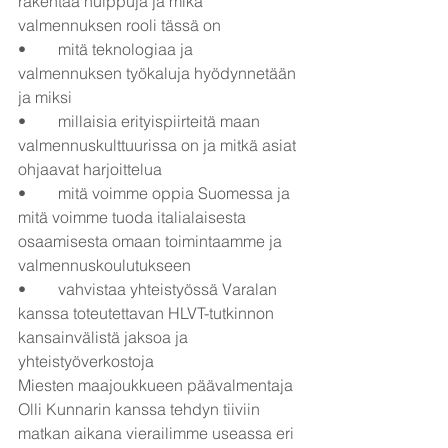
rakentaa huippuja ja mikä 
valmennuksen rooli tässä on
•	mitä teknologiaa ja 
valmennuksen työkaluja hyödynnetään 
ja miksi
•	millaisia erityispiirteitä maan 
valmennuskulttuurissa on ja mitkä asiat 
ohjaavat harjoittelua
•	mitä voimme oppia Suomessa ja 
mitä voimme tuoda italialaisesta 
osaamisesta omaan toimintaamme ja 
valmennuskoulutukseen
•	vahvistaa yhteistyössä Varalan 
kanssa toteutettavan HLVT-tutkinnon 
kansainvälistä jaksoa ja 
yhteistyöverkostoja
Miesten maajoukkueen päävalmentaja 
Olli Kunnarin kanssa tehdyn tiiviin 
matkan aikana vierailimme useassa eri 