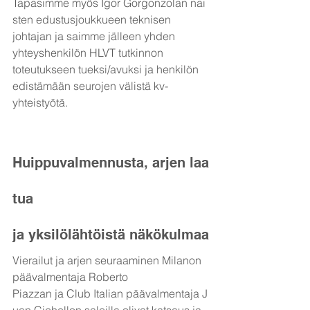
Tapasimme myös Igor Gorgonzolan nai
sten edustusjoukkueen teknisen 
johtajan ja saimme jälleen yhden 
yhteyshenkilön HLVT tutkinnon 
toteutukseen tueksi/avuksi ja henkilön 
edistämään seurojen välistä kv-
yhteistyötä.
Huippuvalmennusta, arjen laa
tua 
ja yksilölähtöistä näkökulmaa
Vierailut ja arjen seuraaminen Milanon 
päävalmentaja Roberto 
Piazzan ja Club Italian päävalmentaja J