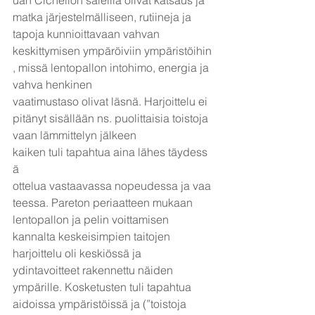
uan Cichellon saleilla olivat katsaus ja 
matka järjestelmälliseen, rutiineja ja 
tapoja kunnioittavaan vahvan
keskittymisen ympäröiviin ympäristöihin
, missä lentopallon intohimo, energia ja 
vahva henkinen
vaatimustaso olivat läsnä. Harjoittelu ei 
pitänyt sisällään ns. puolittaisia toistoja 
vaan lämmittelyn jälkeen 
kaiken tuli tapahtua aina lähes täydess
ä 
ottelua vastaavassa nopeudessa ja vaa
teessa. Pareton periaatteen mukaan 
lentopallon ja pelin voittamisen 
kannalta keskeisimpien taitojen 
harjoittelu oli keskiössä ja 
ydintavoitteet rakennettu näiden 
ympärille. Kosketusten tuli tapahtua 
aidoissa ympäristöissä ja (”toistoja