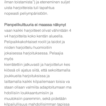
ilman toistamista”) ja eteneminen suljet
uista harjoitteista tuli tapahtua 
nopeasti peliympäristöön.
Pienpelikulttuuria ei maassa näkynyt 
vaan kaikki harjoitteet olivat vähintään 4
v4 harjoitteita koko kentän alueella.
Pelipaikkakohtaiset roolit ja taidot ja 
niiden harjoittelu huomioitiin 
jokaisessa harjoituksessa. Pelaajia 
myös 
kierrätettiin jatkuvasti ja harjoittelun kes
kiössä oli ajatus siitä, että sekoittamalla 
joukkueita harjoituksissa ja 
laittamalla kaikki kilpailemaan toisia va
staan ollaan valmiita adaptoitumaan ma
hdollisiin loukkaantumisiin ja 
muutoksiin paremmin, sekä pidetään 
kilpailullisuus mahdollisimman tapissa 