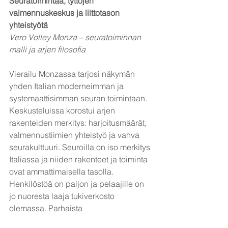
Seuratoimintaa, tyttöjen 
valmennuskeskus ja liittotason 
yhteistyötä
Vero Volley Monza – seuratoiminnan 
malli ja arjen filosofia
Vierailu Monzassa tarjosi näkymän 
yhden Italian moderneimman ja 
systemaattisimman seuran toimintaan.
Keskusteluissa korostui arjen 
rakenteiden merkitys: harjoitusmäärät, 
valmennustiimien yhteistyö ja vahva 
seurakulttuuri. Seuroilla on iso merkitys 
Italiassa ja niiden rakenteet ja toiminta 
ovat ammattimaisella tasolla. 
Henkilöstöä on paljon ja pelaajille on 
jo nuoresta laaja tukiverkosto 
olemassa. Parhaista