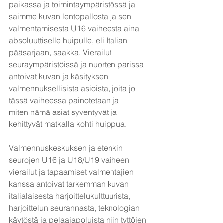
paikassa ja toimintaympäristössä ja 
saimme kuvan lentopallosta ja sen 
valmentamisesta U16 vaiheesta aina 
absoluuttiselle huipulle, eli Italian 
pääsarjaan, saakka. Vierailut 
seuraympäristöissä ja nuorten parissa 
antoivat kuvan ja käsityksen 
valmennuksellisista asioista, joita jo 
tässä vaiheessa painotetaan ja
miten nämä asiat syventyvät ja 
kehittyvät matkalla kohti huippua.
Valmennuskeskuksen ja etenkin 
seurojen U16 ja U18/U19 vaiheen 
vierailut ja tapaamiset valmentajien 
kanssa antoivat tarkemman kuvan 
italialaisesta harjoittelukulttuurista, 
harjoittelun seurannasta, teknologian 
käytöstä ja pelaajapoluista niin tyttöjen 