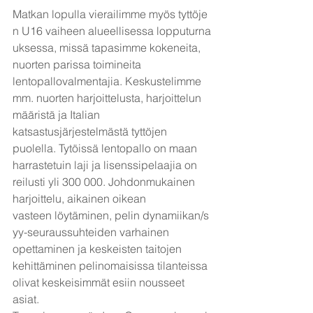
Matkan lopulla vierailimme myös tyttöje
n U16 vaiheen alueellisessa lopputurna
uksessa, missä tapasimme kokeneita, 
nuorten parissa toimineita 
lentopallovalmentajia. Keskustelimme 
mm. nuorten harjoittelusta, harjoittelun 
määristä ja Italian 
katsastusjärjestelmästä tyttöjen 
puolella. Tytöissä lentopallo on maan
harrastetuin laji ja lisenssipelaajia on 
reilusti yli 300 000. Johdonmukainen 
harjoittelu, aikainen oikean 
vasteen löytäminen, pelin dynamiikan/s
yy-seuraussuhteiden varhainen 
opettaminen ja keskeisten taitojen 
kehittäminen pelinomaisissa tilanteissa 
olivat keskeisimmät esiin nousseet 
asiat.