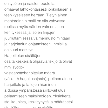
on tyttöjen ja naisten puolelta 
omaavat lähtökohtaisesti jonkinlaisen si
teen kyseiseen herraan. Tietynlainen 
mentoroinnin malli on siis vahvassa 
roolissa myös näiden valmentajien 
kehityksessä ja isojen linjojen 
juurruttamisessa valmennustoimintaan 
ja harjoittelun ohjaamiseen. Ihmisillä 
on suuri merkitys.
Harjoittelun sisältöjen 
osalta keskeisiä ohjaavia tekijöitä olivat 
mm. syöttö-
vastaanottoharjoittelun määrä
(väh. 1 h harjoitusajasta), pelinomainen 
harjoittelu ja taitojen hiominen 
aidossa ympäristössä siirtovaikutus 
pelaamiseen maksimoiden. Yksinkertai
sta, kaunista, keskittynyttä ja määrätietoi
sta. Kilpailullisuus on sisään 