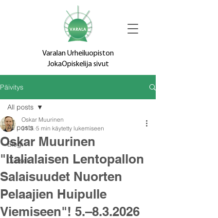
Varalan Urheiluopiston
JokaOpiskelija sivut
Päivitys
All posts
Oskar Muurinen
All posts
31.3.
5 min käytetty lukemiseen
Oskar Muurinen
Blogi
"Italialaisen Lentopallon
Uutiset
Salaisuudet Nuorten
Pelaajien Huipulle
Viemiseen"! 5.–8.3.2026