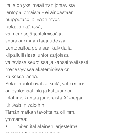
Italia on yksi maailman johtavista 
lentopallomaista – ei ainoastaan 
huipputasolla, vaan myös
pelaajamäärissä, 
valmennusjärjestelmissä ja 
seuratoiminnan laajuudessa. 
Lentopalloa pelataan kaikkialla: 
kilpailullisissa juniorisarjoissa, 
valtavissa seuroissa ja kansainvälisesti 
menestyvissä akatemioissa on 
kaikessa läsnä.
Pelaajapolut ovat selkeitä, valmennus 
on systemaattista ja kulttuurinen 
intohimo kantaa junioreista A1-sarjan 
kirkkaisiin valoihin.
Tämän matkan tavoitteina oli mm. 
ymmärtää:
•	miten italialainen järjestelmä 