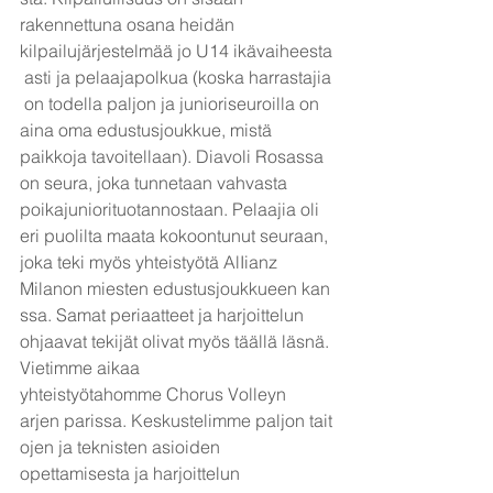
rakennettuna osana heidän 
kilpailujärjestelmää jo U14 ikävaiheesta
 asti ja pelaajapolkua (koska harrastajia
 on todella paljon ja junioriseuroilla on 
aina oma edustusjoukkue, mistä 
paikkoja tavoitellaan). Diavoli Rosassa 
on seura, joka tunnetaan vahvasta 
poikajuniorituotannostaan. Pelaajia oli 
eri puolilta maata kokoontunut seuraan, 
joka teki myös yhteistyötä AlIianz 
Milanon miesten edustusjoukkueen kan
ssa. Samat periaatteet ja harjoittelun 
ohjaavat tekijät olivat myös täällä läsnä.
Vietimme aikaa 
yhteistyötahomme Chorus Volleyn 
arjen parissa. Keskustelimme paljon tait
ojen ja teknisten asioiden 
opettamisesta ja harjoittelun 