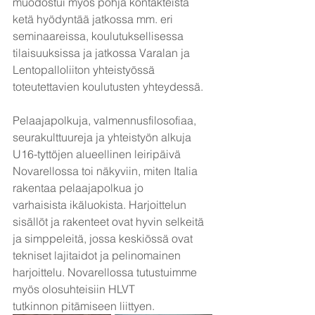
muodostui myös pohja kontakteista 
ketä hyödyntää jatkossa mm. eri 
seminaareissa, koulutuksellisessa
tilaisuuksissa ja jatkossa Varalan ja 
Lentopalloliiton yhteistyössä 
toteutettavien koulutusten yhteydessä.
Pelaajapolkuja, valmennusfilosofiaa, 
seurakulttuureja ja yhteistyön alkuja
U16-tyttöjen alueellinen leiripäivä 
Novarellossa toi näkyviin, miten Italia 
rakentaa pelaajapolkua jo
varhaisista ikäluokista. Harjoittelun 
sisällöt ja rakenteet ovat hyvin selkeitä 
ja simppeleitä, jossa keskiössä ovat 
tekniset lajitaidot ja pelinomainen 
harjoittelu. Novarellossa tutustuimme 
myös olosuhteisiin HLVT
tutkinnon pitämiseen liittyen.