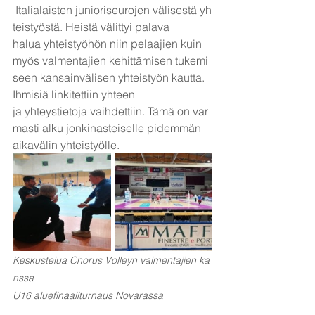
 Italialaisten junioriseurojen välisestä yh
teistyöstä. Heistä välittyi palava 
halua yhteistyöhön niin pelaajien kuin 
myös valmentajien kehittämisen tukemi
seen kansainvälisen yhteistyön kautta. 
Ihmisiä linkitettiin yhteen 
ja yhteystietoja vaihdettiin. Tämä on var
masti alku jonkinasteiselle pidemmän 
aikavälin yhteistyölle.
Keskustelua Chorus Volleyn valmentajien ka
nssa 
U16 aluefinaaliturnaus Novarassa