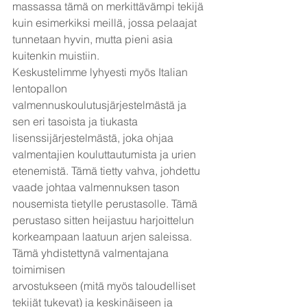
massassa tämä on merkittävämpi tekijä 
kuin esimerkiksi meillä, jossa pelaajat 
tunnetaan hyvin, mutta pieni asia 
kuitenkin muistiin.
Keskustelimme lyhyesti myös Italian 
lentopallon 
valmennuskoulutusjärjestelmästä ja 
sen eri tasoista ja tiukasta 
lisenssijärjestelmästä, joka ohjaa 
valmentajien kouluttautumista ja urien 
etenemistä. Tämä tietty vahva, johdettu 
vaade johtaa valmennuksen tason 
nousemista tietylle perustasolle. Tämä 
perustaso sitten heijastuu harjoittelun 
korkeampaan laatuun arjen saleissa. 
Tämä yhdistettynä valmentajana 
toimimisen
arvostukseen (mitä myös taloudelliset 
tekijät tukevat) ja keskinäiseen ja 