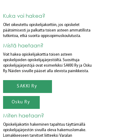
Kuka voi hakea?
Olet oikeutettu opiskelijakorttiin, jos opiskelet
päätoimisesti ja palkatta toisen asteen ammatillista
tutkintoa, etkä suorita oppisopimuskoulutusta.
Mistä haetaan?
Voit hakea opiskelijakorttia toisen asteen
opiskelijoiden opiskelijajärjestöiltä. Suosittuja
opiskelijajärjestöjä ovat esimerkiksi SAKKI Ry ja Osku
Ry. Näiden sivuille pääset alla olevista painikkeista.
SAKKI Ry
Osku Ry
Miten haetaan?
Opiskelijakortin hakeminen tapahtuu täyttämällä
opiskelijajärjestön sivuilla oleva hakemuslomake.
Lomakkeeseen tarvitset liitteeksi Varalan