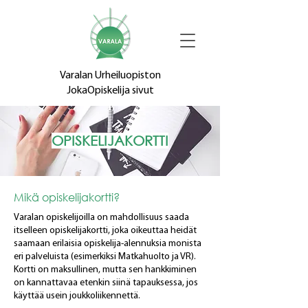
Varalan Urheiluopiston
JokaOpiskelija sivut
OPISKELIJAKORTTI
Mikä opiskelijakortti?
Varalan opiskelijoilla on mahdollisuus saada
itselleen opiskelijakortti, joka oikeuttaa heidät
saamaan erilaisia opiskelija-alennuksia monista
eri palveluista (esimerkiksi Matkahuolto ja VR).
Kortti on maksullinen, mutta sen hankkiminen
on kannattavaa etenkin siinä tapauksessa, jos
käyttää usein joukkoliikennettä.