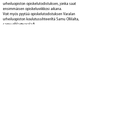
urheiluopiston opiskelutodistuksen, jonka saat
ensimmäisen opiskeluviikkosi aikana.
Voit myös pyytää opiskelutodistuksen Varalan
urheiluopiston koulutussihteeriltä Samu Ollilalta,
samu.ollila@varala.fi
Varalan Urheiluopisto
Varalankatu 36,
33240 Tampere
hakijapalvelut@varala.fi
YHTEYSTIEDOT
CAMPUS
TIETOSUOJASELOSTE
VARALA.FI
SEURAA MEITÄ