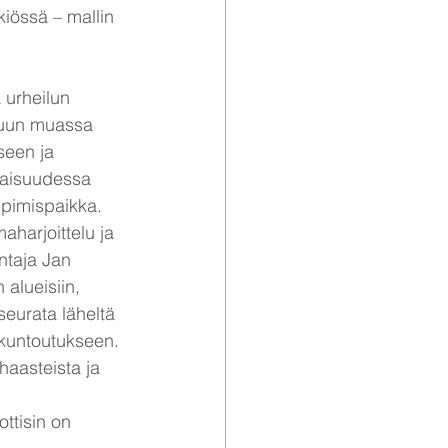
iössä – mallin 
 urheilun 
 muun muassa 
seen ja 
vaisuudessa 
ppimispaikka. 
aharjoittelu ja 
ntaja Jan 
 alueisiin, 
seurata läheltä 
 kuntoutukseen. 
haasteista ja 
ttisin on 