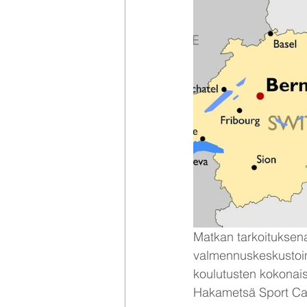
Matkan tarkoituksena 
valmennuskeskustoimin
koulutusten kokonais
Hakametsä Sport Cam