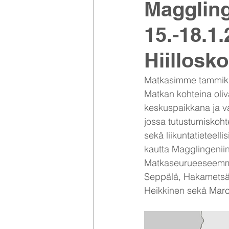
Maggling
15.-18.1
Hiillosko
Matkasimme tammikuus
Matkan kohteina oliv
keskuspaikkana ja 
jossa tutustumiskoht
sekä liikuntatieteell
kautta Magglingeniin
Matkaseurueeseemme 
Seppälä, Hakametsä 
Heikkinen sekä Marc