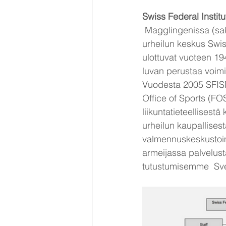
Swiss Federal Instit
 Magglingenissa (saksalaisittain), tai Macolinissa (ranskalaisittain) sijaitsee Sveitsin huippu-
urheilun keskus Swis
ulottuvat vuoteen 1944
luvan perustaa voimi
Vuodesta 2005 SFISM 
Office of Sports (FO
liikuntatieteellisest
urheilun kaupallises
valmennuskeskustoim
armeijassa palvelusta
tutustumisemme  Svei