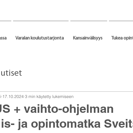
assa
Varalan koulutustarjonta
Kansainvälisyys
Tukea opin
utiset
i
17.10.2024
3 min käytetty lukemiseen
 + vaihto-ohjelman
is- ja opintomatka Sveit