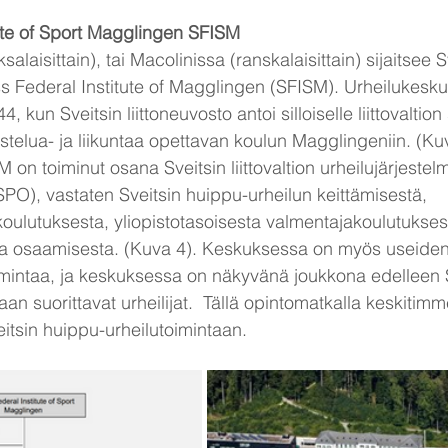
ute of Sport Magglingen SFISM
s Federal Institute of Magglingen (SFISM). Urheilukesku
, kun Sveitsin liittoneuvosto antoi silloiselle liittovaltion
stelua- ja liikuntaa opettavan koulun Magglingeniin. (Kuv
on toiminut osana Sveitsin liittovaltion urheilujärjestel
SPO), vastaten Sveitsin huippu-urheilun keittämisestä, 
ä koulutuksesta, yliopistotasoisesta valmentajakoulutukse
ta osaamisesta. (Kuva 4). Keskuksessa on myös useiden 
intaa, ja keskuksessa on näkyvänä joukkona edelleen S
an suorittavat urheilijat.  Tällä opintomatkalla keskitimm
tsin huippu-urheilutoimintaan.