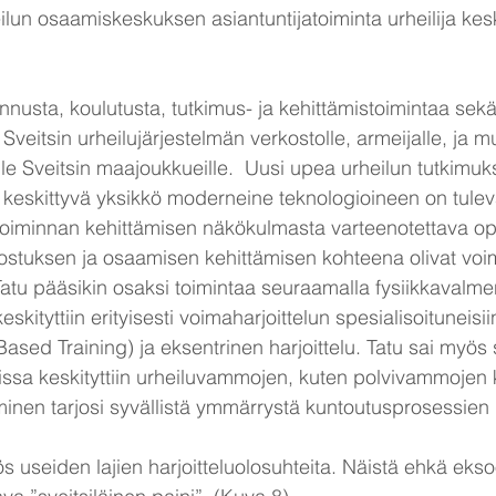
lun osaamiskeskuksen asiantuntijatoiminta urheilija kesk
nusta, koulutusta, tutkimus- ja kehittämistoimintaa sekä
 Sveitsin urheilujärjestelmän verkostolle, armeijalle, ja
lle Sveitsin maajoukkueille.  Uusi upea urheilun tutkimuk
 keskittyvä yksikkö moderneine teknologioineen on tule
atoiminnan kehittämisen näkökulmasta varteenotettava o
innostuksen ja osaamisen kehittämisen kohteena olivat voim
 Tatu pääsikin osaksi toimintaa seuraamalla fysiikkavalme
eskityttiin erityisesti voimaharjoittelun spesialisoituneisiin
ased Training) ja eksentrinen harjoittelu. Tatu sai myös 
joissa keskityttiin urheiluvammojen, kuten polvivammojen
minen tarjosi syvällistä ymmärrystä kuntoutusprosessien 
useiden lajien harjoitteluolosuhteita. Näistä ehkä eksoo