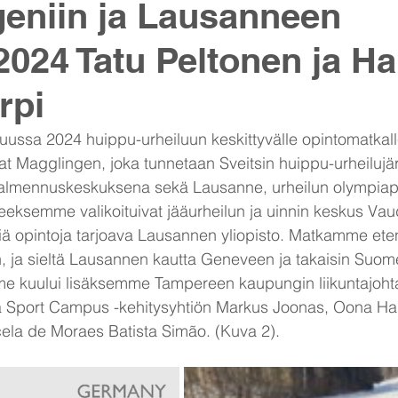
eniin ja Lausanneen
.2024 Tatu Peltonen ja H
rpi
sa 2024 huippu-urheiluun keskittyvälle opintomatkalle 
at Magglingen, joka tunnetaan Sveitsin huippu-urheilujä
valmennuskeskuksena sekä Lausanne, urheilun olympiap
eeksemme valikoituivat jääurheilun ja uinnin keskus Va
isiä opintoja tarjoava Lausannen yliopisto. Matkamme eten
, ja sieltä Lausannen kautta Geneveen ja takaisin Suom
kuului lisäksemme Tampereen kaupungin liikuntajohta
Sport Campus -kehitysyhtiön Markus Joonas, Oona Hai
ela de Moraes Batista Simão. (Kuva 2).