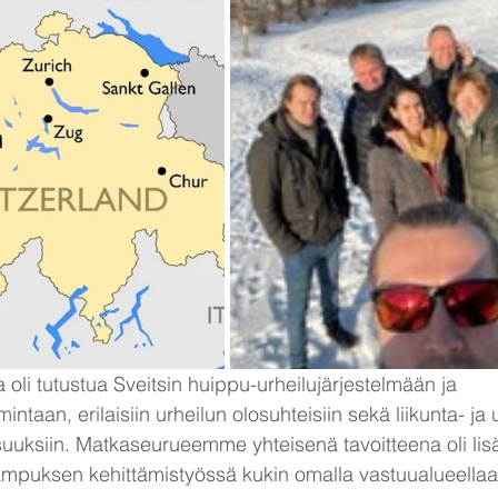
oli tutustua Sveitsin huippu-urheilujärjestelmään ja 
taan, erilaisiin urheilun olosuhteisiin sekä liikunta- ja 
uuksiin. Matkaseurueemme yhteisenä tavoitteena oli lis
puksen kehittämistyössä kukin omalla vastuualueellaa