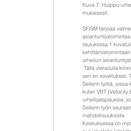
Kuva 7. Huippu-urhei
mukaisesti.
SFISM tarjoaa valmen
asiantuntijatoimintaa
taulukossa 1 kuvatui
kehittämistoimintaan
urheilun asiantuntij
 Tällä vierailulla ki
sen eri sovellukset.
Seilerin työtä, jossa k
kuten VBT (Velocity B
urheilijatapauksia, 
Seilerin työn seuraa
mahdollisuuksista
Keskuksessa on myös 