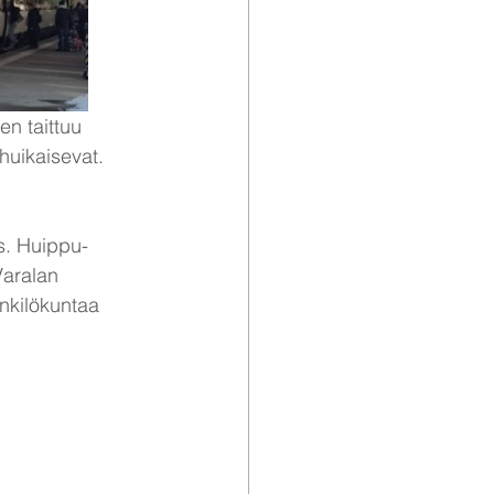
n taittuu 
 huikaisevat.
s. Huippu-
Varalan 
kilökuntaa 