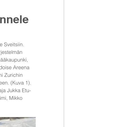
annele
Sveitsiin. 
rjestelmän 
ääkaupunki, 
udoise Areena 
i Zurichin 
een. (Kuva 1). 
ja Jukka Etu-
mi, Mikko 