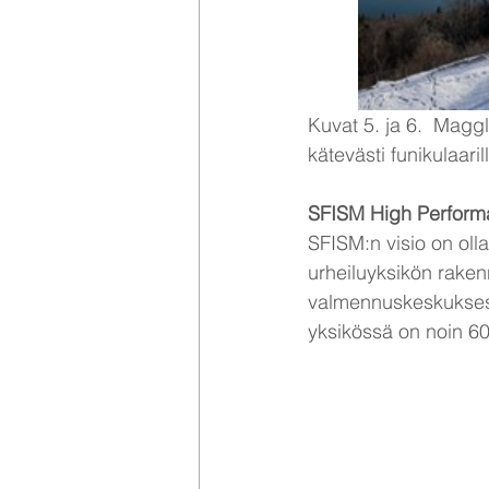
Kuvat 5. ja 6.  Magg
kätevästi funikulaari
SFISM High Perform
SFISM:n
visio on ol
urheiluyksikön raken
valmennuskeskuksess
yksikössä on noin 60