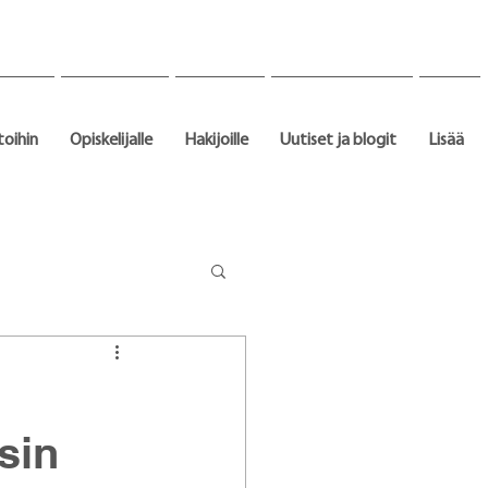
toihin
Opiskelijalle
Hakijoille
Uutiset ja blogit
Lisää
sin