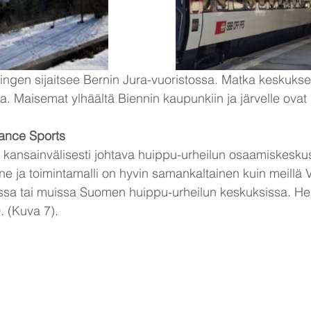
lingen sijaitsee Bernin Jura-vuoristossa. Matka keskuksee
lla. Maisemat ylhäältä Biennin kaupunkiin ja järvelle ovat
ance Sports
la kansainvälisesti johtava huippu-urheilun osaamiskesku
ne ja toimintamalli on hyvin samankaltainen kuin meillä 
a tai muissa Suomen huippu-urheilun keskuksissa. Hen
. (Kuva 7).