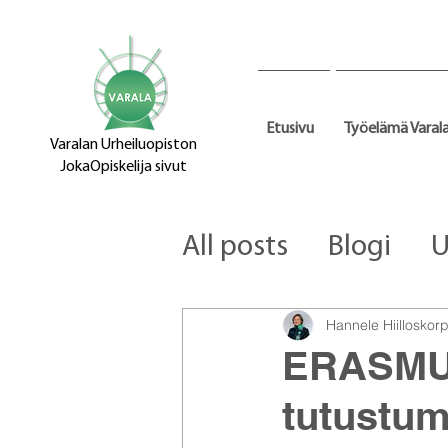
Etusivu
Työelämä Varal
Varalan Urheiluopiston
JokaOpiskelija sivut
All posts
Blogi
U
Hannele Hiilloskorp
ERASMUS
tutustum