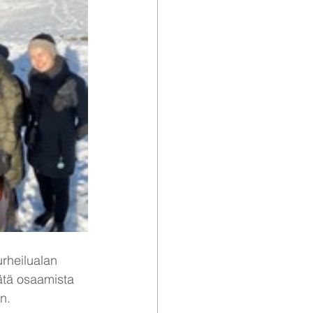
urheilualan 
ätä osaamista 
n.