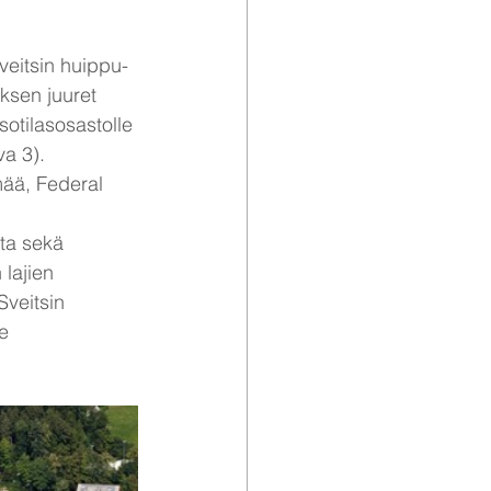
ksen juuret 
 sotilasosastolle 
a 3). 
mää, Federal 
sta sekä 
lajien 
veitsin 
e 