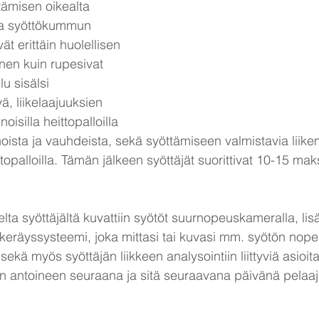
tämisen oikealta  
 ja syöttökummun 
vät erittäin huolellisen 
nen kuin rupesivat 
u sisälsi 
, liikelaajuuksien 
oisilla heittopalloilla 
noista ja vauhdeista, sekä syöttämiseen valmistavia liike
opalloilla. Tämän jälkeen syöttäjät suorittivat 10-15 mak
lta syöttäjältä kuvattiin syötöt suurnopeuskameralla, lisäk
keräyssysteemi, joka mittasi tai kuvasi mm. syötön nope
kä myös syöttäjän liikkeen analysointiin liittyviä asioita.
een antoineen seuraana ja sitä seuraavana päivänä pelaa