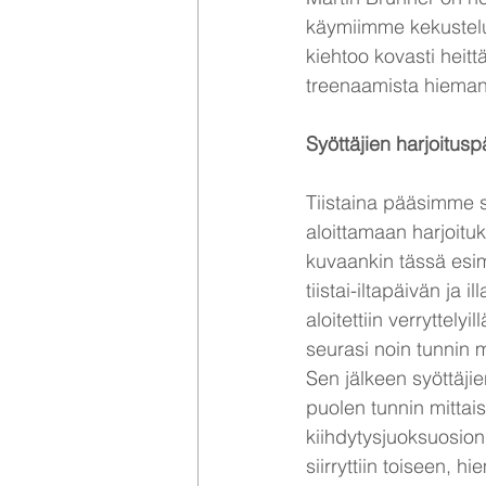
käymiimme kekustelu
kiehtoo kovasti heit
treenaamista hieman
Syöttäjien harjoitus
Tiistaina pääsimme si
aloittamaan harjoituk
kuvaankin tässä esim
tiistai-iltapäivän ja i
aloitettiin verryttelyil
seurasi noin tunnin 
Sen jälkeen syöttäjie
puolen tunnin mittais
kiihdytysjuoksuosion
siirryttiin toiseen, h