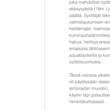
joka mahdollisti syöt
etäisyydeltä (18m )
päältä. Syöttäjät teki
valmistautumisen en
heittämään. Valmistel
kuminauhalämmittelyä
hakua, heittoja eripain
erilaisista lähtöasen
aquabackeilla ja kunt
syöttösuoritusta.
Tässä osiossa jokaise
oli käytössään datan
lentoradan muodon, se
käytiin läpi palautt
henkilökohtaisesti.