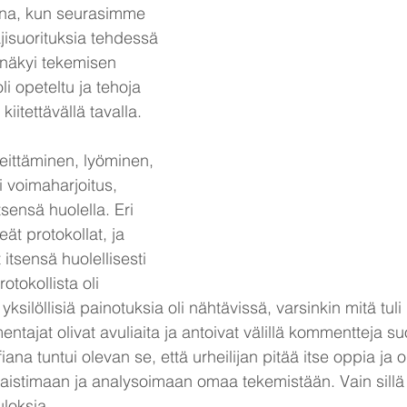
ana, kun seurasimme 
ajisuorituksia tehdessä 
näkyi tekemisen 
li opeteltu ja tehoja 
kiitettävällä tavalla.
heittäminen, lyöminen, 
ai voimaharjoitus, 
tsensä huolella. Eri 
eät protokollat, ja 
 itsensä huolellisesti 
otokollista oli 
ksilöllisiä painotuksia oli nähtävissä, varsinkin mitä tuli 
mentajat olivat avuliaita ja antoivat välillä kommentteja suo
iana tuntui olevan se, että urheilijan pitää itse oppia ja o
 aistimaan ja analysoimaan omaa tekemistään. Vain sillä
uloksia.