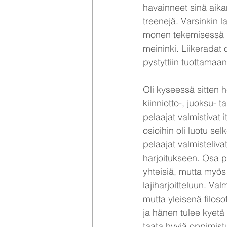
havainneet sinä aik
treenejä. Varsinkin l
monen tekemisessä 
meininki. Liikeradat o
pystyttiin tuottamaan 
Oli kyseessä sitten 
kiinniotto-, juoksu- t
pelaajat valmistivat i
osioihin oli luotu selk
pelaajat valmistelivat
harjoitukseen. Osa pr
yhteisiä, mutta myös y
lajiharjoitteluun. Val
mutta yleisenä filosof
ja hänen tulee kyetä
taata hyviä oppimist