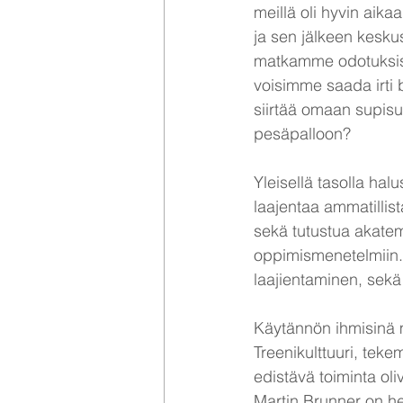
meillä oli hyvin aika
ja sen jälkeen kesku
matkamme odotuksista
voisimme saada irti b
siirtää omaan supis
pesäpalloon?
Yleisellä tasolla hal
laajentaa ammatilli
sekä tutustua akate
oppimismenetelmiin. 
laajientaminen, sekä
Käytännön ihmisinä me
Treenikulttuuri, tek
edistävä toiminta oli
Martin Brunner on he