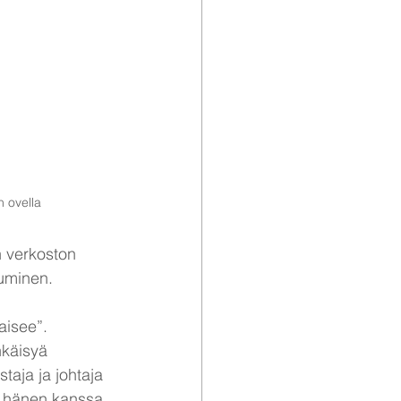
 ovella
 verkoston 
tuminen.
aisee”. 
hkäisyä 
taja ja johtaja 
n hänen kanssa 