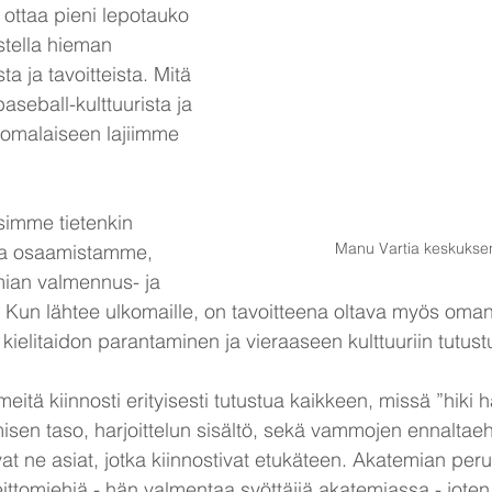
a ottaa pieni lepotauko 
stella hieman 
 ja tavoitteista. Mitä 
aseball-kulttuurista ja 
uomalaiseen lajiimme 
usimme tietenkin 
Manu Vartia keskuksen
sta osaamistamme, 
mian valmennus- ja 
Kun lähtee ulkomaille, on tavoitteena oltava myös oman
 kielitaidon parantaminen ja vieraaseen kulttuuriin tutus
itä kiinnosti erityisesti tutustua kaikkeen, missä ”hiki h
emisen taso, harjoittelun sisältö, sekä vammojen ennaltae
vat ne asiat, jotka kiinnostivat etukäteen. Akatemian perus
ittomiehiä - hän valmentaa syöttäjiä akatemiassa - jote