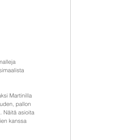
malleja 
simaalista 
si Martinilla 
uden, pallon 
 Näitä asioita 
jien kanssa 