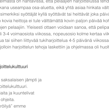
elmasta on nähtävissä, että pelaajien harjoittelussa te
aikana useampaa osa-aluetta, eikä yhtä asiaa hinkata väl
Esimerkiksi syöttäjät kyllä syöttävät tai heittävät joka päi
ovia heittoja ei tule välttämättä kovin paljon päivää koh
en pelaajiin. Yleisesti ottaen voidaan sanoa, että pelipa
oli 3-4 voimaosiota viikossa, nopeusosio kolme kertaa vii
elua tai siihen liittyvää tukiharjoittelua 4-5 päivänä viikoss
jolloin harjoittelun tehoja laskettiin ja ohjelmassa oli huo
oittelukulttuuri
 saksalaisen jämpti ja 
ittelukulttuuri. 
iaita ja kuuntelivat 
ohjeita. 
röilyä” emme 