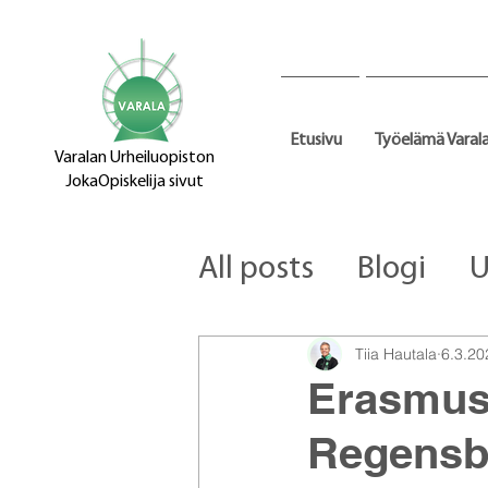
Etusivu
Työelämä Varal
Varalan Urheiluopiston
JokaOpiskelija sivut
All posts
Blogi
U
Tiia Hautala
6.3.20
Erasmus
Regensbu