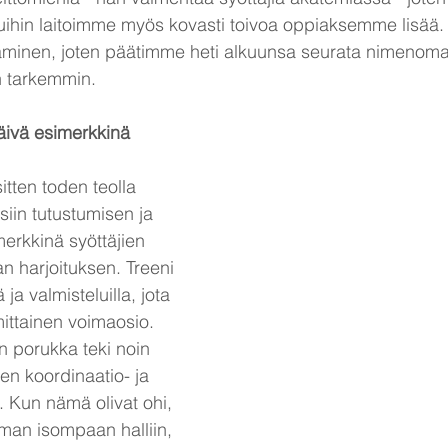
ihin laitoimme myös kovasti toivoa oppiaksemme lisää.
täminen, joten päätimme heti alkuunsa seurata nimenomaa
 tarkemmin.
päivä esimerkkinä
tten toden teolla 
siin tutustumisen ja 
erkkinä syöttäjien 
llan harjoituksen. Treeni 
lä ja valmisteluilla, jota 
mittainen voimaosio. 
n porukka teki noin 
en koordinaatio- ja 
. Kun nämä olivat ohi, 
ieman isompaan halliin, 