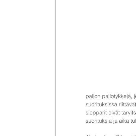
paljon pallotykkejä, 
suorituksissa riittävä
siepparit eivät tarvit
suorituksia ja aika t