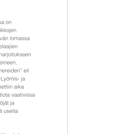
sa on 
ikkojen 
äivän lomassa 
laajien 
harjoitukseen 
eineen, 
hereiden” eli 
 Lyömis- ja 
ettiin aika 
iota vaativissa 
öjät ja 
ä useita 