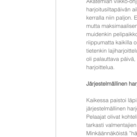
Akatemian viikko-ohj
harjoitusiltapäivän 
kerralla niin paljon. 
mutta maksimaalisen k
muidenkin pelipaikkoj
riippumatta kaikilla 
tietenkin lajiharjoitt
oli palauttava päivä, 
harjoittelua.
Järjestelmällinen harj
Kaikessa paistoi läpi
järjestelmällinen harjo
Pelaajat olivat kohtel
tarkasti valmentajien 
Minkäännäköistä ”hä