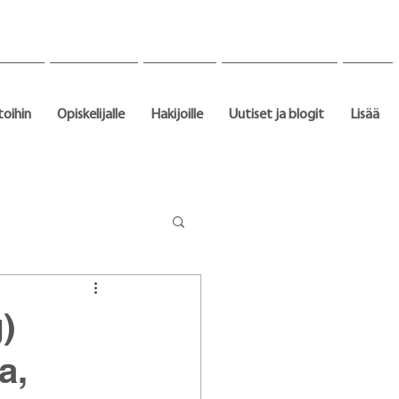
toihin
Opiskelijalle
Hakijoille
Uutiset ja blogit
Lisää
)
a,