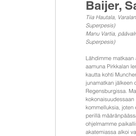
Baijer, S
Tiia Hautala, Varala
Superpesis)
Manu Vartia, päävalm
Superpesis)
Lähdimme matkaan a
aamuna Pirkkalan le
kautta kohti Munche
junamatkan jälkeen o
Regensburgissa. Ma
kokonaisuudessaan s
kommelluksia, joten 
perillä määränpääss
ohjelmamme paikalli
akatemiassa alkoi vas