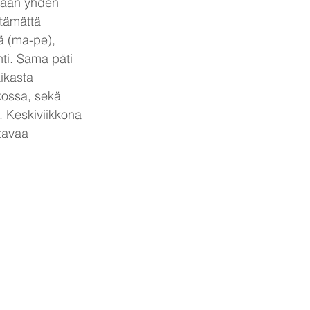
hdään yhden 
ttämättä 
vä (ma-pe), 
ti. Sama päti 
ikasta 
kossa, sekä 
a. Keskiviikkona 
ltavaa 