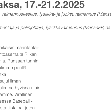
aksa, 17.-21.2.2025
n valmennuskeskus, fysiikka- ja juoksuvalmennus (Manse
entaja ja pelinjohtaja, fysiikkavalmennus (MansePP, nai
ikaisin maantantai-
ntoasemalta Riikan 
nia. Runsaan tunnin 
limme perillä 
tka 
ujui ilman 
olimme hyvissä ajoin 
ämme. Virallinen 
sessa Baseball -
ta tiistaina, joten 