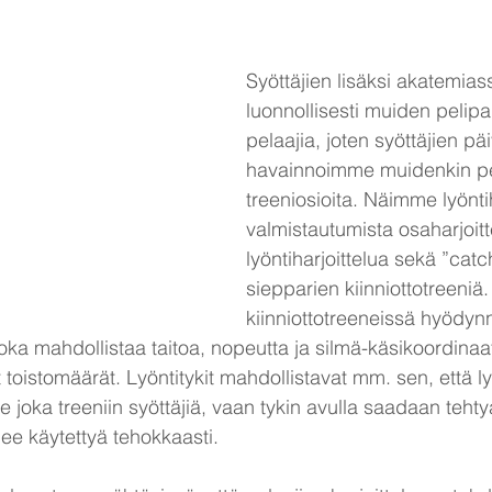
Syöttäjien lisäksi akatemias
luonnollisesti muiden pelipa
pelaajia, joten syöttäjien p
havainnoimme muidenkin pe
treeniosioita. Näimme lyönti
valmistautumista osaharjoitt
lyöntiharjoittelua sekä ”catc
siepparien kiinniottotreeniä.
kiinniottotreeneissä hyödynn
joka mahdollistaa taitoa, nopeutta ja silmä-käsikoordinaat
t toistomäärät. Lyöntitykit mahdollistavat mm. sen, että ly
se joka treeniin syöttäjiä, vaan tykin avulla saadaan tehty
ulee käytettyä tehokkaasti.