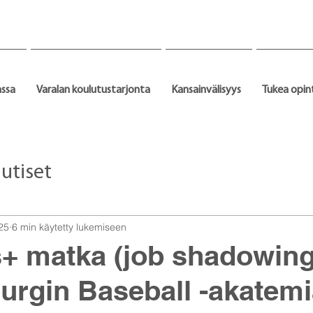
assa
Varalan koulutustarjonta
Kansainvälisyys
Tukea opin
utiset
25
6 min käytetty lukemiseen
+ matka (job shadowing
rgin Baseball -akatemi