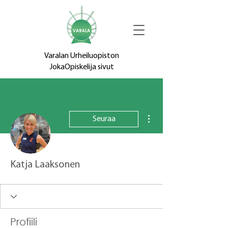
Varalan Urheiluopiston
JokaOpiskelija sivut
Lisää toimintoja
Seuraa
Katja Laaksonen
Profiili