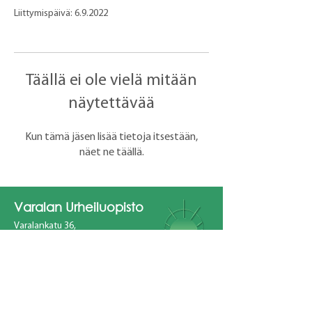
Liittymispäivä: 6.9.2022
Täällä ei ole vielä mitään
näytettävää
Kun tämä jäsen lisää tietoja itsestään,
näet ne täällä.
Varalan Urheiluopisto
Varalankatu 36,
33240 Tampere
hakijapalvelut@varala.fi
YHTEYSTIEDOT
CAMPUS