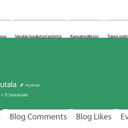
assa
Varalan koulutustarjonta
Kansainvälisyys
Tukea opin
autala
Kirjoittaja
0
Seurataan
s
Blog Comments
Blog Likes
E