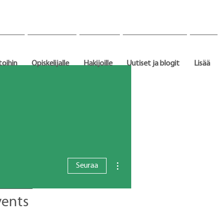
toihin
Opiskelijalle
Hakijoille
Uutiset ja blogit
Lisää
Lisää toimintoja
Seuraa
vents