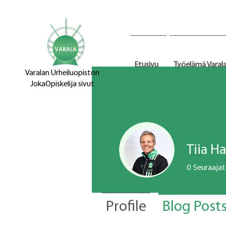
Etusivu
Työelämä Varal
Varalan Urheiluopiston
JokaOpiskelija sivut
Tiia H
0
Seuraajat
Profile
Blog Post