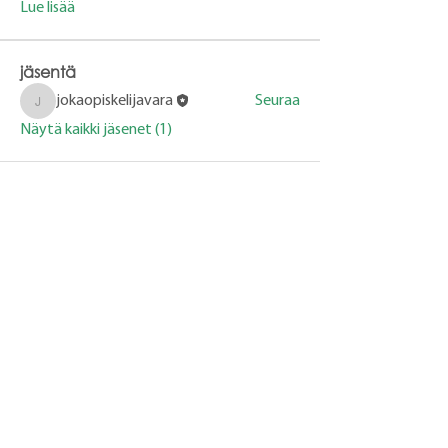
Lue lisää
jäsentä
jokaopiskelijavara
Seuraa
jokaopiskelijavara
Näytä kaikki jäsenet (1)
Varalan Urheiluopisto
Varalankatu 36,
33240 Tampere
hakijapalvelut@varala.fi
YHTEYSTIEDOT
CAMPUS
TIETOSUOJASELOSTE