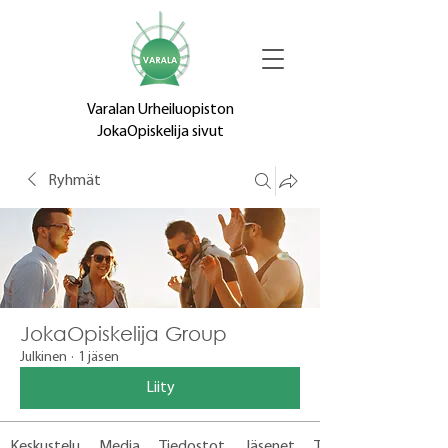
Varalan Urheiluopiston
JokaOpiskelija sivut
Ryhmät
JokaOpiskelija Group
Julkinen
·
1 jäsen
Liity
Keskustelu
Media
Tiedostot
Jäsenet
Tietoja