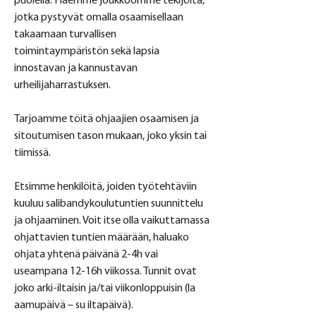
puolella. Haemme joukkoomme tekijöitä, 
jotka pystyvät omalla osaamisellaan 
takaamaan turvallisen 
toimintaympäristön sekä lapsia 
innostavan ja kannustavan 
urheilijaharrastuksen. 
Tarjoamme töitä ohjaajien osaamisen ja 
sitoutumisen tason mukaan, joko yksin tai 
tiimissä.
Etsimme henkilöitä, joiden työtehtäviin 
kuuluu salibandykoulutuntien suunnittelu 
ja ohjaaminen. Voit itse olla vaikuttamassa 
ohjattavien tuntien määrään, haluako 
ohjata yhtenä päivänä 2-4h vai 
useampana 12-16h viikossa. Tunnit ovat 
joko arki-iltaisin ja/tai viikonloppuisin (la 
aamupäivä – su iltapäivä).