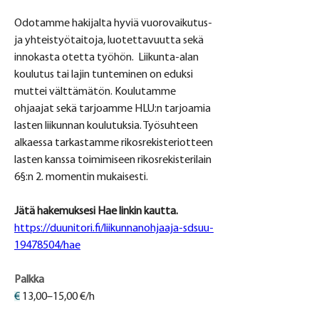
Odotamme hakijalta hyviä vuorovaikutus- 
ja yhteistyötaitoja, luotettavuutta sekä 
innokasta otetta työhön.  Liikunta-alan 
koulutus tai lajin tunteminen on eduksi 
muttei välttämätön. Koulutamme 
ohjaajat sekä tarjoamme HLU:n tarjoamia 
lasten liikunnan koulutuksia. Työsuhteen 
alkaessa tarkastamme rikosrekisteriotteen 
lasten kanssa toimimiseen rikosrekisterilain 
6§:n 2. momentin mukaisesti.
Jätä hakemuksesi Hae linkin kautta.
https://duunitori.fi/liikunnanohjaaja-sdsuu-
19478504/hae
Palkka
€
 13,00–15,00 €/h
Tuntipalkka Pää/apukäsiohjaaja sekä 