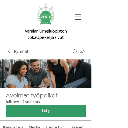
Varalan Urheiluopiston
JokaOpiskelija sivut
Ryhmät
Avoimet työpaikat
Julkinen
·
2 students
Liity
Keskustelu
Media
Tiedostot
Jäsenet
Tietoja