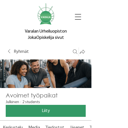
Varalan Urheiluopiston
JokaOpiskelija sivut
Ryhmät
Avoimet työpaikat
Julkinen
·
2 students
Liity
Keskustelu
Media
Tiedostot
Jäsenet
Tietoja