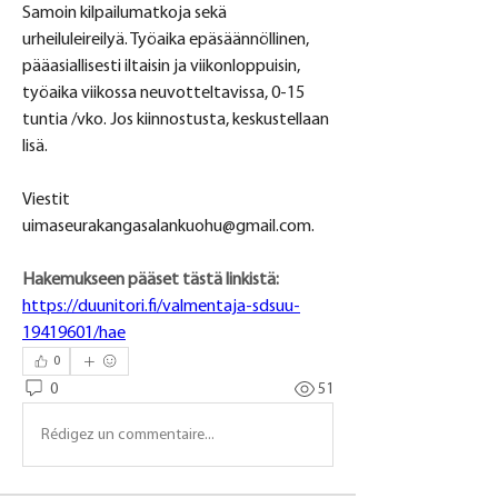
Samoin kilpailumatkoja sekä 
urheiluleireilyä. Työaika epäsäännöllinen, 
pääasiallisesti iltaisin ja viikonloppuisin, 
työaika viikossa neuvotteltavissa, 0-15 
tuntia /vko. Jos kiinnostusta, keskustellaan 
lisä. 
Viestit 
uimaseurakangasalankuohu@gmail.com
.
Hakemukseen pääset tästä linkistä: 
https://duunitori.fi/valmentaja-sdsuu-
19419601/hae
0
0
51
Rédigez un commentaire...