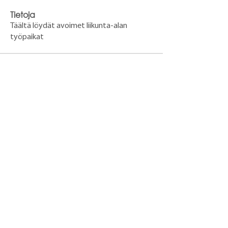
Tietoja
Täältä löydät avoimet liikunta-alan
työpaikat
Opiskelijat
katjalaaksonen77
Seuraa
katjalaaksonen77
samuliliinpaa
Seuraa
Näytä kaikki opiskelijat (2)
Varalan Urheiluopisto
Varalankatu 36,
33240 Tampere
hakijapalvelut@varala.fi