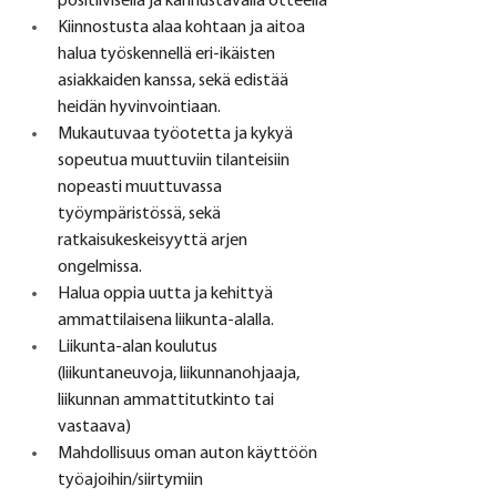
positiivisella ja kannustavalla otteella
Kiinnostusta alaa kohtaan ja aitoa 
halua työskennellä eri-ikäisten 
asiakkaiden kanssa, sekä edistää 
heidän hyvinvointiaan.
Mukautuvaa työotetta ja kykyä 
sopeutua muuttuviin tilanteisiin 
nopeasti muuttuvassa 
työympäristössä, sekä 
ratkaisukeskeisyyttä arjen 
ongelmissa.
Halua oppia uutta ja kehittyä 
ammattilaisena liikunta-alalla.
Liikunta-alan koulutus 
(liikuntaneuvoja, liikunnanohjaaja, 
liikunnan ammattitutkinto tai 
vastaava)
Mahdollisuus oman auton käyttöön 
työajoihin/siirtymiin