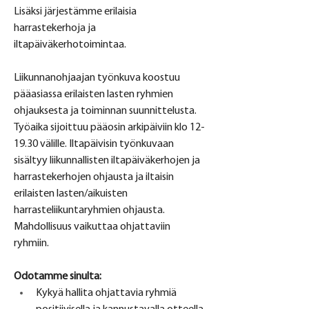
Lisäksi järjestämme erilaisia 
harrastekerhoja ja 
iltapäiväkerhotoimintaa.
Liikunnanohjaajan työnkuva koostuu 
pääasiassa erilaisten lasten ryhmien 
ohjauksesta ja toiminnan suunnittelusta. 
Työaika sijoittuu pääosin arkipäiviin klo 12-
19.30 välille. Iltapäivisin työnkuvaan 
sisältyy liikunnallisten iltapäiväkerhojen ja 
harrastekerhojen ohjausta ja iltaisin 
erilaisten lasten/aikuisten 
harrasteliikuntaryhmien ohjausta. 
Mahdollisuus vaikuttaa ohjattaviin 
ryhmiin.
Odotamme sinulta:
Kykyä hallita ohjattavia ryhmiä 