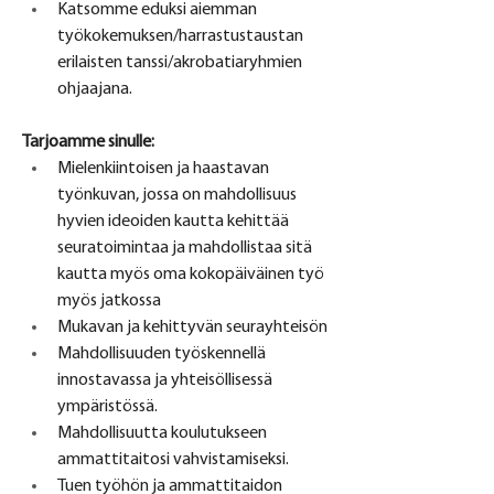
Katsomme eduksi aiemman 
työkokemuksen/harrastustaustan 
erilaisten tanssi/akrobatiaryhmien 
ohjaajana.
Tarjoamme sinulle:
Mielenkiintoisen ja haastavan 
työnkuvan, jossa on mahdollisuus 
hyvien ideoiden kautta kehittää 
seuratoimintaa ja mahdollistaa sitä 
kautta myös oma kokopäiväinen työ 
myös jatkossa
Mukavan ja kehittyvän seurayhteisön
Mahdollisuuden työskennellä 
innostavassa ja yhteisöllisessä 
ympäristössä.
Mahdollisuutta koulutukseen 
ammattitaitosi vahvistamiseksi.
Tuen työhön ja ammattitaidon 