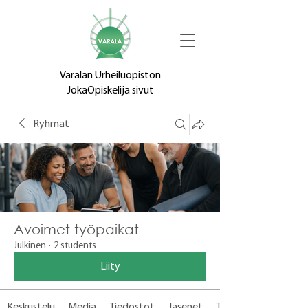
Varalan Urheiluopiston
JokaOpiskelija sivut
Ryhmät
Avoimet työpaikat
Julkinen
·
2 students
Liity
Keskustelu
Media
Tiedostot
Jäsenet
Tietoja