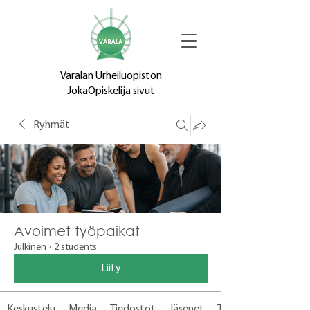
Varalan Urheiluopiston
JokaOpiskelija sivut
Ryhmät
Avoimet työpaikat
Julkinen
·
2 students
Liity
Keskustelu
Media
Tiedostot
Jäsenet
Tietoja