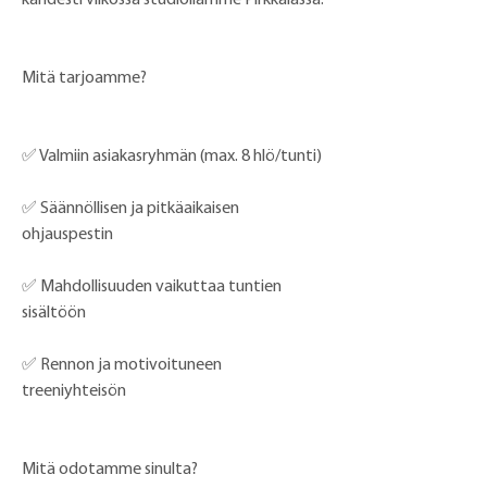
kahdesti viikossa studiollamme Pirkkalassa.
Mitä tarjoamme?
✅ Valmiin asiakasryhmän (max. 8 hlö/tunti)
✅ Säännöllisen ja pitkäaikaisen 
ohjauspestin
✅ Mahdollisuuden vaikuttaa tuntien 
sisältöön
✅ Rennon ja motivoituneen 
treeniyhteisön
Mitä odotamme sinulta?