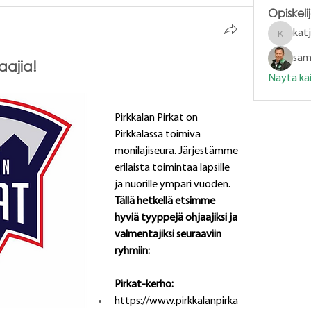
Opiskeli
kat
katjala
samu
jaajia!
Näytä kaik
Pirkkalan Pirkat on 
Pirkkalassa toimiva 
monilajiseura. Järjestämme 
erilaista toimintaa lapsille 
ja nuorille ympäri vuoden.
Tällä hetkellä etsimme 
hyviä tyyppejä ohjaajiksi ja 
valmentajiksi seuraaviin 
ryhmiin:
Pirkat-kerho:
https://www.pirkkalanpirka