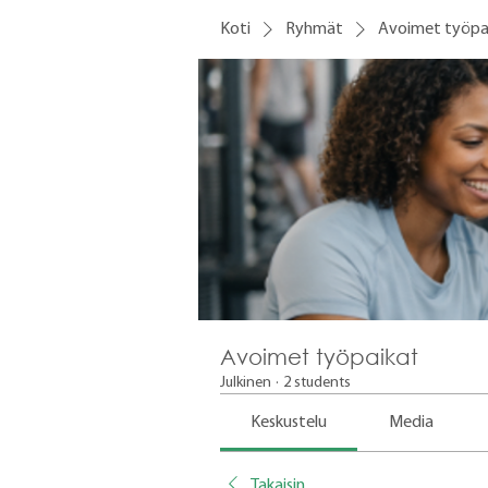
Koti
Ryhmät
Avoimet työpa
Avoimet työpaikat
Julkinen
·
2 students
Keskustelu
Media
Takaisin