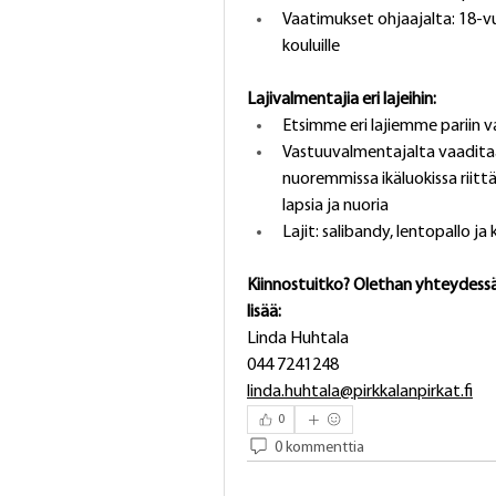
Vaatimukset ohjaajalta: 18-vuod
kouluille
Lajivalmentajia eri lajeihin:
Etsimme eri lajiemme pariin v
Vastuuvalmentajalta vaaditaa
nuoremmissa ikäluokissa riitt
lapsia ja nuoria
Lajit: salibandy, lentopallo ja 
Kiinnostuitko? Olethan yhteydess
lisää:
Linda Huhtala
044 7241248
linda.huhtala@pirkkalanpirkat.fi
0
0 kommenttia