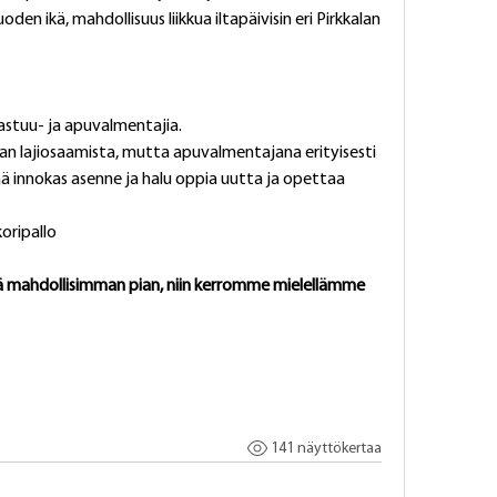
en ikä, mahdollisuus liikkua iltapäivisin eri Pirkkalan 
astuu- ja apuvalmentajia. 
n lajiosaamista, mutta apuvalmentajana erityisesti 
ää innokas asenne ja halu oppia uutta ja opettaa 
koripallo
ä mahdollisimman pian, niin kerromme mielellämme 
141 näyttökertaa