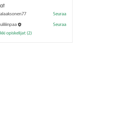
jat
jalaaksonen77
Seuraa
aksonen77
liliinpaa
Seuraa
ki opiskelijat (2)