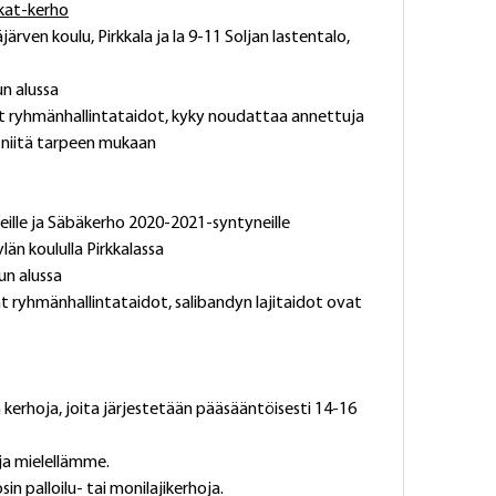
rkat-kerho
rven koulu, Pirkkala ja la 9-11 Soljan lastentalo, 
n alussa
t ryhmänhallintataidot, kyky noudattaa annettuja 
a niitä tarpeen mukaan
ille ja Säbäkerho 2020-2021-syntyneille
län koululla Pirkkalassa
un alussa
t ryhmänhallintataidot, salibandyn lajitaidot ovat 
erhoja, joita järjestetään pääsääntöisesti 14-16 
ja mielellämme.
in palloilu- tai monilajikerhoja.