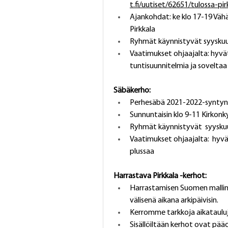
t.fi/uutiset/62651/tulossa-pi
Ajankohdat: ke klo 17-19 Vähäjä
Pirkkala
Ryhmät käynnistyvät syyskuu
Vaatimukset ohjaajalta: hyvä
tuntisuunnitelmia ja sovelta
Säbäkerho:
Perhesäbä 2021-2022-syntyne
Sunnuntaisin klo 9-11 Kirkonky
Ryhmät käynnistyvät  syysku
Vaatimukset ohjaajalta:  hyvä
plussaa
Harrastava Pirkkala -kerhot:
Harrastamisen Suomen mallin k
välisenä aikana arkipäivisin. 
Kerromme tarkkoja aikataulu
Sisällöiltään kerhot ovat pääos