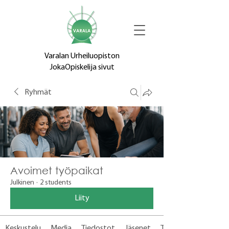
Varalan Urheiluopiston
JokaOpiskelija sivut
Ryhmät
Avoimet työpaikat
Julkinen
·
2 students
Liity
Keskustelu
Media
Tiedostot
Jäsenet
Tietoja