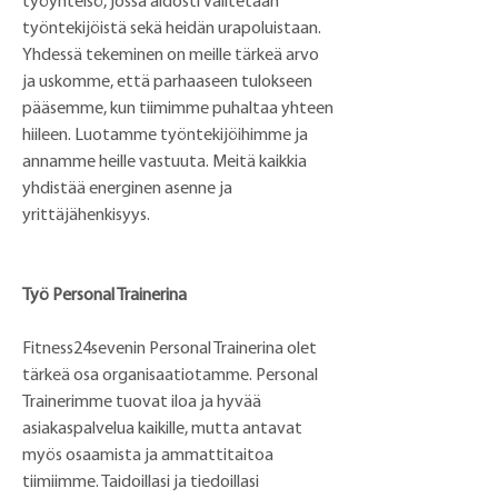
työyhteisö, jossa aidosti välitetään 
työntekijöistä sekä heidän urapoluistaan. 
Yhdessä tekeminen on meille tärkeä arvo 
ja uskomme, että parhaaseen tulokseen 
pääsemme, kun tiimimme puhaltaa yhteen 
hiileen. Luotamme työntekijöihimme ja 
annamme heille vastuuta. Meitä kaikkia 
yhdistää energinen asenne ja 
yrittäjähenkisyys.
Työ Personal Trainerina
Fitness24sevenin Personal Trainerina olet 
tärkeä osa organisaatiotamme. Personal 
Trainerimme tuovat iloa ja hyvää 
asiakaspalvelua kaikille, mutta antavat 
myös osaamista ja ammattitaitoa 
tiimiimme. Taidoillasi ja tiedoillasi 