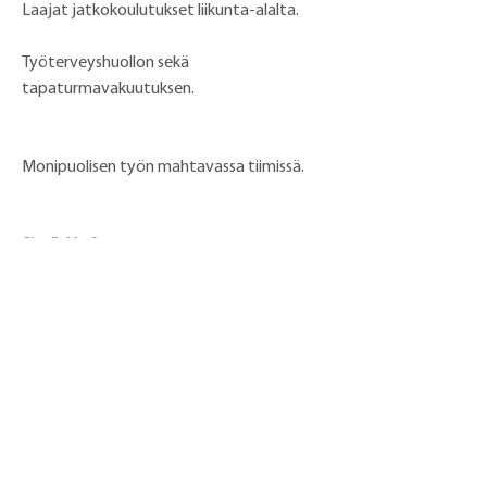
Laajat jatkokoulutukset liikunta-alalta.
Työterveyshuollon sekä 
tapaturmavakuutuksen.
Monipuolisen työn mahtavassa tiimissä.
Sinullekko?
Jos olet energinen, asiakaslähtöinen 
urheilualan ammattilainen, joka on rohkea 
myymään omaa ammattitaitoaan, olet 
juuri etsimämme henkilö. Tähän 
työtehtävään vaadimme Personal Trainer 
-sertifikaatin, aikaisempi työkokemus sekä 
muu liikunta-alan kokemus on plussaa. 