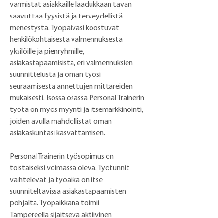
varmistat asiakkaille laadukkaan tavan 
saavuttaa fyysistä ja terveydellistä 
menestystä. Työpäiväsi koostuvat 
henkilökohtaisesta valmennuksesta 
yksilöille ja pienryhmille, 
asiakastapaamisista, eri valmennuksien 
suunnittelusta ja oman työsi 
seuraamisesta annettujen mittareiden 
mukaisesti. Isossa osassa Personal Trainerin 
työtä on myös myynti ja itsemarkkinointi, 
joiden avulla mahdollistat oman 
asiakaskuntasi kasvattamisen.
Personal Trainerin työsopimus on 
toistaiseksi voimassa oleva. Työtunnit 
vaihtelevat ja työaika on itse 
suunniteltavissa asiakastapaamisten 
pohjalta. Työpaikkana toimii 
Tampereella sijaitseva aktiivinen 