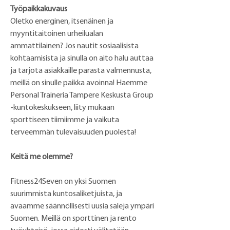
Työpaikkakuvaus
Oletko energinen, itsenäinen ja 
myyntitaitoinen urheilualan 
ammattilainen? Jos nautit sosiaalisista 
kohtaamisista ja sinulla on aito halu auttaa 
ja tarjota asiakkaille parasta valmennusta, 
meillä on sinulle paikka avoinna! Haemme 
Personal Traineria Tampere Keskusta Group 
-kuntokeskukseen, liity mukaan 
sporttiseen tiimiimme ja vaikuta 
terveemmän tulevaisuuden puolesta!
Keitä me olemme?
Fitness24Seven on yksi Suomen 
suurimmista kuntosaliketjuista, ja 
avaamme säännöllisesti uusia saleja ympäri 
Suomen. Meillä on sporttinen ja rento 