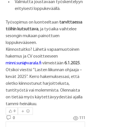
Valmiutta joustavaan työskentelyyn 
erityisesti loppukeväällä.
Työsopimus on luonteeltaan 
tarvittaessa 
töihin kutsuttava
, ja työaika vaihtelee 
sesongin mukaan painottuen 
loppukevääseen.
Kiinnostuitko? Lähetä vapaamuotoinen 
hakemus ja CV osoitteeseen 
minni.suni@varala.fi
 viimeistään 
6.1.2025
. 
Otsikoi viestisi ”Lasten liikunnan ohjaaja – 
kevät 2025”. Kerro hakemuksessasi, että 
oletko kiinnostunut harjoittelusta, 
tuntityöstä vai molemmista. Olennaista 
on tietää myös käytettävyydestäsi ajalla 
tammi-heinäkuu.
0
0
111