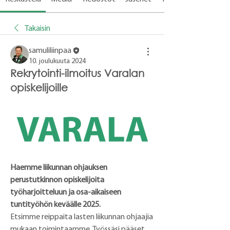
Takaisin
samuliliinpaa
10. joulukuuta 2024
Rekrytointi-ilmoitus Varalan
opiskelijoille
Haemme liikunnan ohjauksen 
perustutkinnon opiskelijoita 
työharjoitteluun ja osa-aikaiseen 
tuntityöhön keväälle 2025.
Etsimme reippaita lasten liikunnan ohjaajia 
mukaan toimintaamme. Työssäsi pääset 