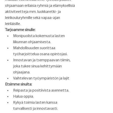
ohjaamaan erilaisia ryhmiä ja elämyksellisiä 
aktiviteetteja mm. luokkaretki- ja 
leirikouluryhmille sekä vapaa-ajan 
leiriläisille.
Tarjoamme sinulle:
Monipuolista kokemusta lasten 
liikunnan ohjaamisesta.
Mahdollisuuden suorittaa 
työharjoittelua osana opintojasi.
Innostavan ja tsemppaavan tiimin, 
joka tukee sinua kehittymään 
ohjaajana.
Vaihtelevan työympäristön ja lajit
Etsimme sinulta:
Reipasta ja positiivista asennetta.
Halua oppia.
Kykyä toimia lasten kanssa 
turvallisesti ja innostavasti.