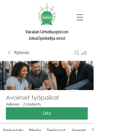
Varalan Urheiluopiston
JokaOpiskelija sivut
Ryhmät
Avoimet työpaikat
Julkinen
·
2 students
Liity
Keskustelu
Media
Tiedostot
Jäsenet
Tietoja