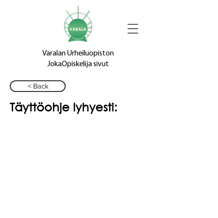
Varalan Urheiluopiston
JokaOpiskelija sivut
< Back
Täyttöohje lyhyesti: