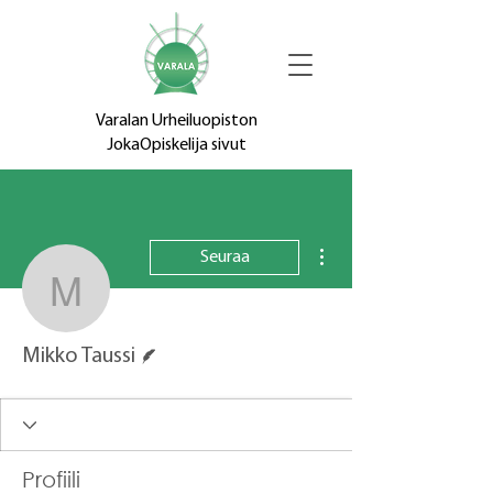
Varalan Urheiluopiston
JokaOpiskelija sivut
Lisää toimintoja
Seuraa
Mikko Taussi
Kirjoittaja
Mikko Taussi
Profiili