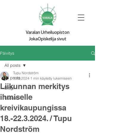
Varalan Urheiluopiston
JokaOpiskelija sivut
Päivitys
All posts
Tupu Nordström
All posts
1.10.2024
1 min käytetty lukemiseen
Liikunnan merkitys
Blogi
ihmiselle
Uutiset
kreivikaupungissa
18.-22.3.2024. / Tupu
Nordström