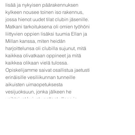
lisää ja nykyisen päärakennuksen 
kylkeen nousee toinen iso rakennus, 
jossa hienot uudet tilat clubin jäsenille.
Matkani tarkoituksena oli omien työhöni 
liittyvien oppien lisäksi tuumia Ellan ja 
Millan kanssa, miten heidän 
harjoittelunsa oli clubilla sujunut, mitä 
kaikkea olivatkaan oppineet ja mitä 
kaikkea olikaan vielä tulossa.
Opiskelijamme saivat osallistua jaetusti 
erinäisille vesiliikunnan tunneille 
aikuisten uimaopetuksesta 
vesijuoksuun, jonka jälkeen he 
vaihtoivat kuivat vaatteet ylleen ja 
osallistuivat seuraavat viikot 
sisäliikuntatunneille