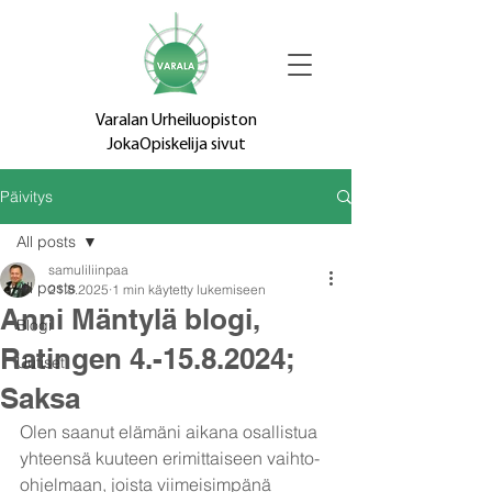
Varalan Urheiluopiston
JokaOpiskelija sivut
Päivitys
All posts
samuliliinpaa
All posts
21.8.2025
1 min käytetty lukemiseen
Anni Mäntylä blogi,
Blogi
Ratingen 4.-15.8.2024;
Uutiset
Saksa
Olen saanut elämäni aikana osallistua 
yhteensä kuuteen erimittaiseen vaihto-
ohjelmaan, joista viimeisimpänä 