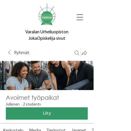
Varalan Urheiluopiston
JokaOpiskelija sivut
Ryhmät
Avoimet työpaikat
Julkinen
·
2 students
Liity
Keskustelu
Media
Tiedostot
Jäsenet
Tietoja