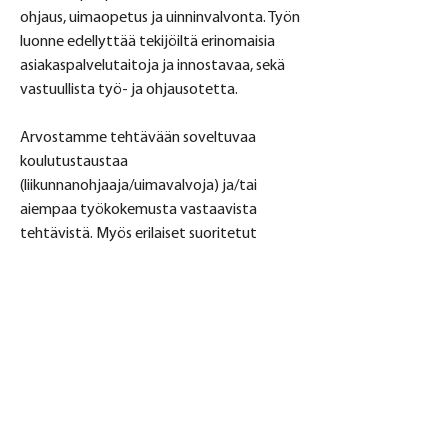
ohjaus, uimaopetus ja uinninvalvonta. Työn 
luonne edellyttää tekijöiltä erinomaisia 
asiakaspalvelutaitoja ja innostavaa, sekä 
vastuullista työ- ja ohjausotetta.
Arvostamme tehtävään soveltuvaa 
koulutustaustaa 
(liikunnanohjaaja/uimavalvoja) ja/tai 
Tietoja
aiempaa työkokemusta vastaavista 
tehtävistä. Myös erilaiset suoritetut 
Täältä löydät avoimet liikunta-alan
työpaikat
kurssit, kuten EA1 katsotaan hakijan 
eduksi. Tärkeintä meille olisi kuitenkin 
löytää pitkäaikainen ja aidosti 
Opiskelijat
liikunnanohjauksesta nauttiva tekijä, joten 
katjalaaksonen77
Seuraa
olemme valmiita myös kouluttamaan 
katjalaaksonen77
sinut tehtävääsi!
samuliliinpaa
Seuraa
Näytä kaikki opiskelijat (2)
Näytä enemmän