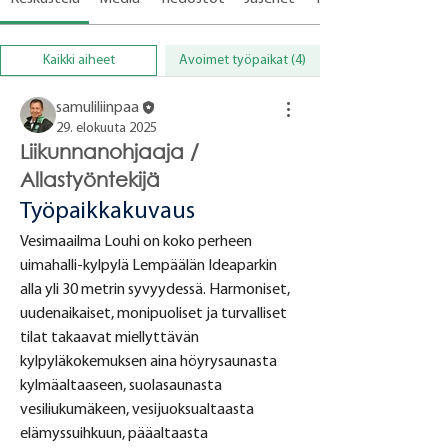
Kaikki aiheet
Avoimet työpaikat (4)
samuliliinpaa
29. elokuuta 2025
Liikunnanohjaaja /
Allastyöntekijä
Työpaikkakuvaus
Vesimaailma Louhi on koko perheen 
uimahalli-kylpylä Lempäälän Ideaparkin 
alla yli 30 metrin syvyydessä. Harmoniset, 
uudenaikaiset, monipuoliset ja turvalliset 
tilat takaavat miellyttävän 
kylpyläkokemuksen aina höyrysaunasta 
kylmäaltaaseen, suolasaunasta 
vesiliukumäkeen, vesijuoksualtaasta 
elämyssuihkuun, pääaltaasta 