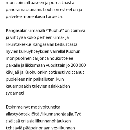
monitoimialtaaseen ja porealtaasta 
panoramasaunaan. Louhi on esteetön ja 
palvelee monenlaisia tarpeita.
Kangasalan uimahalli \"Kuohu\" on toimiva 
ja viihtyisä koko perheen uima- ja 
liikuntakeskus Kangasalan keskustassa 
hyvien kulkuyhteyksien varrella! Kuohun 
monipuolinen tarjonta houkuttelee 
paikalle ja liikkumaan vuosittain jo 200 000 
kävijää ja Kuohu onkin totisesti voittanut 
puolelleen niin paikallisten, kuin 
kauempaakin tulevien asiakkaiden 
sydämet!
Etsimme nyt motivoituneita 
allastyöntekijöitä /liikunnanohjaajia. Työ 
sisältää erilaisia liikunnanohjauksen 
tehtäviä pääpainonaan vesiliikunnan 